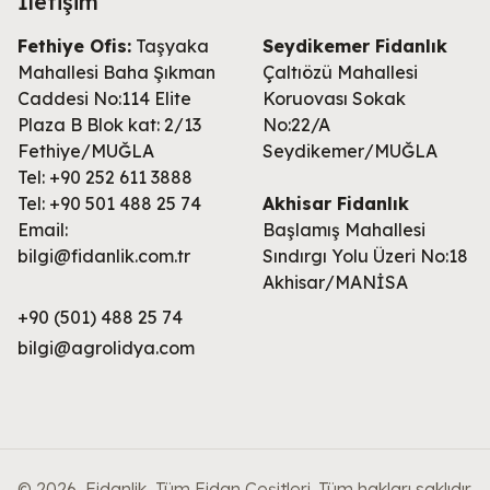
İletişim
Fethiye Ofis:
Taşyaka
Seydikemer Fidanlık
Mahallesi Baha Şıkman
Çaltıözü Mahallesi
Caddesi No:114 Elite
Koruovası Sokak
Plaza B Blok kat: 2/13
No:22/A
Fethiye/MUĞLA
Seydikemer/MUĞLA
Tel: +90 252 611 3888
Tel: +90 501 488 25 74
Akhisar Fidanlık
Email:
Başlamış Mahallesi
bilgi@fidanlik.com.tr
Sındırgı Yolu Üzeri No:18
Akhisar/MANİSA
+90 (501) 488 25 74
bilgi@agrolidya.com
© 2026, Fidanlik, Tüm Fidan Çeşitleri. Tüm hakları saklıdır.